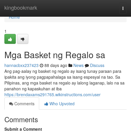
Home
kingbookmark
Togg
navi
Home
1
Mga Basket ng Regalo sa
hannacbxx237423
88 days ago
News
Discuss
Ang pag-aalay ng basket ng regalo ay isang tunay paraan para
ipakita ang iyong pagpapahalaga sa isang espesyal na tao. Sa
Pilipinas, ang mga basket na regalo ay lalong laganap, lalo na sa
panahon ng kapaskuhan at iba
https://brendaxams291765.wikinstructions.com/user
Comments
Who Upvoted
Comments
Submit a Comment