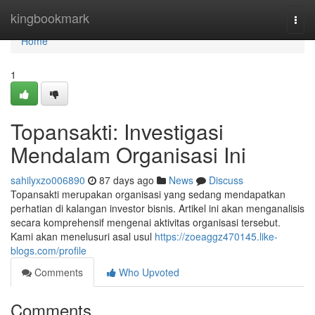
Home
kingbookmark
Togg
navi
Home
1
Topansakti: Investigasi
Mendalam Organisasi Ini
sahilyxzo006890
87 days ago
News
Discuss
Topansakti merupakan organisasi yang sedang mendapatkan
perhatian di kalangan investor bisnis. Artikel ini akan menganalisis
secara komprehensif mengenai aktivitas organisasi tersebut.
Kami akan menelusuri asal usul
https://zoeaggz470145.like-
blogs.com/profile
Comments
Who Upvoted
Comments