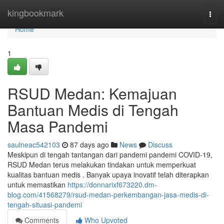
Home
kingbookmark
Togg
navi
Home
1
RSUD Medan: Kemajuan
Bantuan Medis di Tengah
Masa Pandemi
saulneac542103
87 days ago
News
Discuss
Meskipun di tengah tantangan dari pandemi pandemi COVID-19,
RSUD Medan terus melakukan tindakan untuk memperkuat
kualitas bantuan medis . Banyak upaya inovatif telah diterapkan
untuk memastikan
https://donnarixf673220.dm-
blog.com/41568279/rsud-medan-perkembangan-jasa-medis-di-
tengah-situasi-pandemi
Comments
Who Upvoted