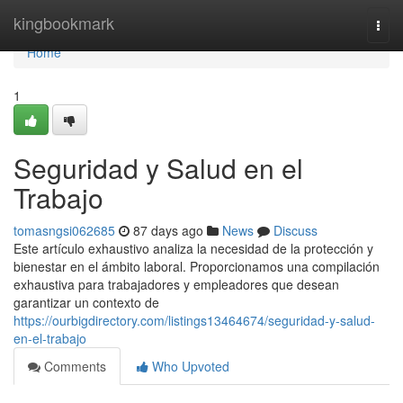
Home
kingbookmark
Togg
navi
Home
1
Seguridad y Salud en el
Trabajo
tomasngsi062685
87 days ago
News
Discuss
Este artículo exhaustivo analiza la necesidad de la protección y
bienestar en el ámbito laboral. Proporcionamos una compilación
exhaustiva para trabajadores y empleadores que desean
garantizar un contexto de
https://ourbigdirectory.com/listings13464674/seguridad-y-salud-
en-el-trabajo
Comments
Who Upvoted