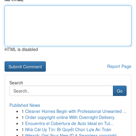
HTML is disabled
Report Page
Search
Go
Published News
1
Cleaner Homes Begin with Professional Unwanted ...
1
Order copyright online With Overnight Delivery.
1
Encuentra el Cobertura de Auto Ideal en Tul...
1
Nhà Cái Uy Tín: Bí Quyết Chọn Lựa An Toàn
1
99exch: Get Your New ID & Seamless copyright