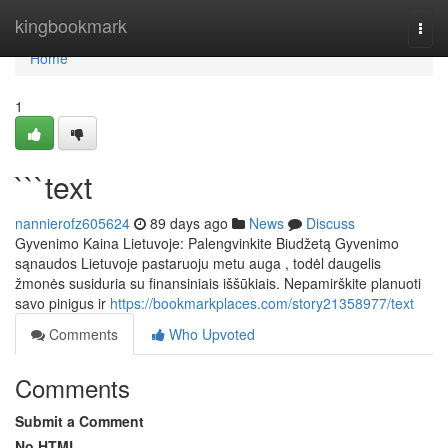
Home
kingbookmark
Togg
navi
Home
1
```text
nannierofz605624
89 days ago
News
Discuss
Gyvenimo Kaina Lietuvoje: Palengvinkite Biudžetą Gyvenimo
sąnaudos Lietuvoje pastaruoju metu auga , todėl daugelis
žmonės susiduria su finansiniais iššūkiais. Nepamirškite planuoti
savo pinigus ir
https://bookmarkplaces.com/story21358977/text
Comments
Who Upvoted
Comments
Submit a Comment
No HTML