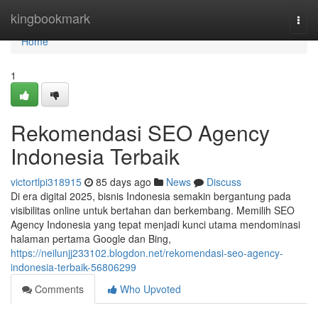
Home
kingbookmark
Togg
navi
Home
1
Rekomendasi SEO Agency
Indonesia Terbaik
victortlpi318915
85 days ago
News
Discuss
Di era digital 2025, bisnis Indonesia semakin bergantung pada
visibilitas online untuk bertahan dan berkembang. Memilih SEO
Agency Indonesia yang tepat menjadi kunci utama mendominasi
halaman pertama Google dan Bing,
https://neilunjj233102.blogdon.net/rekomendasi-seo-agency-
indonesia-terbaik-56806299
Comments
Who Upvoted