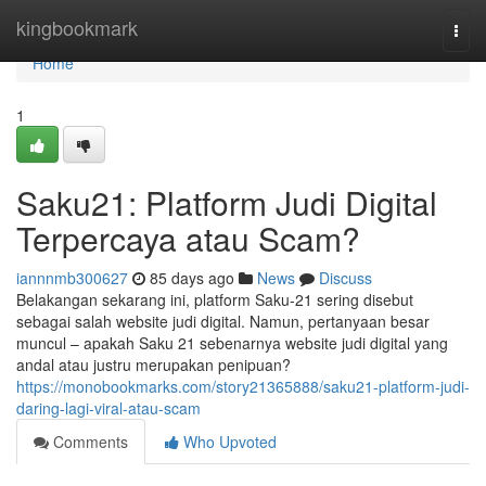
Home
kingbookmark
Togg
navi
Home
1
Saku21: Platform Judi Digital
Terpercaya atau Scam?
iannnmb300627
85 days ago
News
Discuss
Belakangan sekarang ini, platform Saku-21 sering disebut
sebagai salah website judi digital. Namun, pertanyaan besar
muncul – apakah Saku 21 sebenarnya website judi digital yang
andal atau justru merupakan penipuan?
https://monobookmarks.com/story21365888/saku21-platform-judi-
daring-lagi-viral-atau-scam
Comments
Who Upvoted