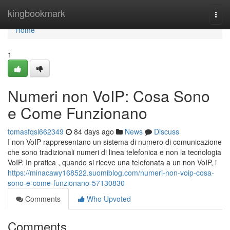
Home
kingbookmark
Togg
navi
Home
1
Numeri non VoIP: Cosa Sono
e Come Funzionano
tomasfqsi662349
84 days ago
News
Discuss
I non VoIP rappresentano un sistema di numero di comunicazione
che sono tradizionali numeri di linea telefonica e non la tecnologia
VoIP. In pratica , quando si riceve una telefonata a un non VoIP, i
https://minacawy168522.suomiblog.com/numeri-non-voip-cosa-
sono-e-come-funzionano-57130830
Comments
Who Upvoted
Comments