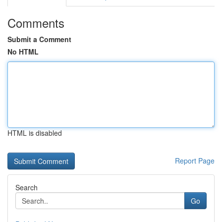
Comments
Submit a Comment
No HTML
HTML is disabled
Report Page
Search
Go