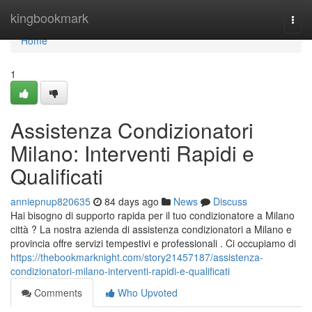
Home
kingbookmark
Togg
navi
Home
1
Assistenza Condizionatori
Milano: Interventi Rapidi e
Qualificati
anniepnup820635
84 days ago
News
Discuss
Hai bisogno di supporto rapida per il tuo condizionatore a Milano
città ? La nostra azienda di assistenza condizionatori a Milano e
provincia offre servizi tempestivi e professionali . Ci occupiamo di
https://thebookmarknight.com/story21457187/assistenza-
condizionatori-milano-interventi-rapidi-e-qualificati
Comments
Who Upvoted