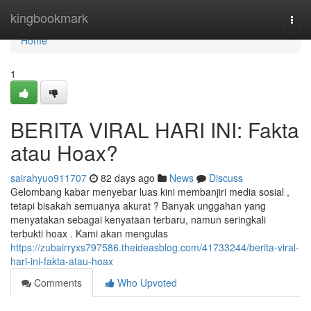
Home
kingbookmark
Togg
navi
Home
1
BERITA VIRAL HARI INI: Fakta
atau Hoax?
sairahyuo911707
82 days ago
News
Discuss
Gelombang kabar menyebar luas kini membanjiri media sosial ,
tetapi bisakah semuanya akurat ? Banyak unggahan yang
menyatakan sebagai kenyataan terbaru, namun seringkali
terbukti hoax . Kami akan mengulas
https://zubairryxs797586.theideasblog.com/41733244/berita-viral-
hari-ini-fakta-atau-hoax
Comments
Who Upvoted