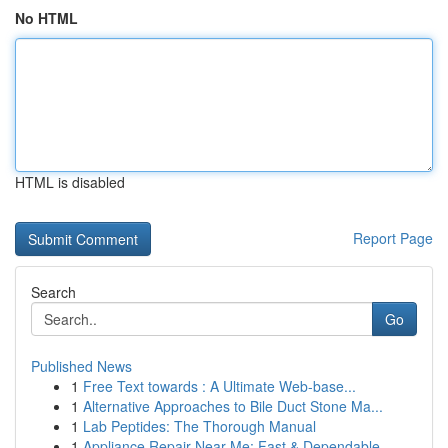
No HTML
HTML is disabled
Report Page
Search
Go
Published News
1
Free Text towards : A Ultimate Web-base...
1
Alternative Approaches to Bile Duct Stone Ma...
1
Lab Peptides: The Thorough Manual
1
Appliance Repair Near Me: Fast & Dependable ...