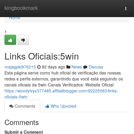
Home
kingbookmark
Togg
navi
Home
1
Links Oficiais:5win
majagpki976215
82 days ago
News
Discuss
Esta página serve como hub oficial de verificação das nossas
redes e perfis externos, garantindo que você está seguindo os
canais oficiais da 5win Canais Verificados: Website Oficial:
https://woodyivyx377485.affiliatblogger.com/92225583/links-
oficiais-5win
Comments
Who Upvoted
Comments
Submit a Comment