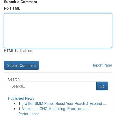
Submit a Comment
No HTML
HTML is disabled
Report Page
Search
Go
Published News
1
{Twitter SMM Panel: Boost Your Reach & Expand ...
1
Aluminium CNC Machining: Precision and
Performance