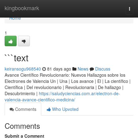
Home
kingbookmark
Togg
navi
Home
1
```text
keiransogu968540
81 days ago
News
Discuss
Avance Científico Revolucionario: Nuevos Hallazgos sobre los
Electrones de Valencia Un | Una | Los avance | El | La científico |
Científica | Del revolucionario | Revolucionaria | De hallazgo |
Descubrimiento |
https://saludyciencias.com.ar/electron-de-
valencia-avance-cientifico-medicina/
Comments
Who Upvoted
Comments
Submit a Comment