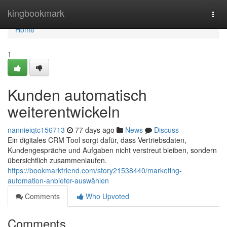
Home
kingbookmark
Togg
navi
Home
1
Kunden automatisch
weiterentwickeln
nannieiqtc156713
77 days ago
News
Discuss
Ein digitales CRM Tool sorgt dafür, dass Vertriebsdaten,
Kundengespräche und Aufgaben nicht verstreut bleiben, sondern
übersichtlich zusammenlaufen.
https://bookmarkfriend.com/story21538440/marketing-
automation-anbieter-auswählen
Comments
Who Upvoted
Comments