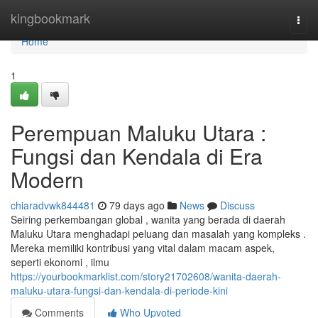
Home
kingbookmark
Togg
navi
Home
1
Perempuan Maluku Utara :
Fungsi dan Kendala di Era
Modern
chiaradvwk844481
79 days ago
News
Discuss
Seiring perkembangan global , wanita yang berada di daerah
Maluku Utara menghadapi peluang dan masalah yang kompleks .
Mereka memiliki kontribusi yang vital dalam macam aspek,
seperti ekonomi , ilmu
https://yourbookmarklist.com/story21702608/wanita-daerah-
maluku-utara-fungsi-dan-kendala-di-periode-kini
Comments
Who Upvoted