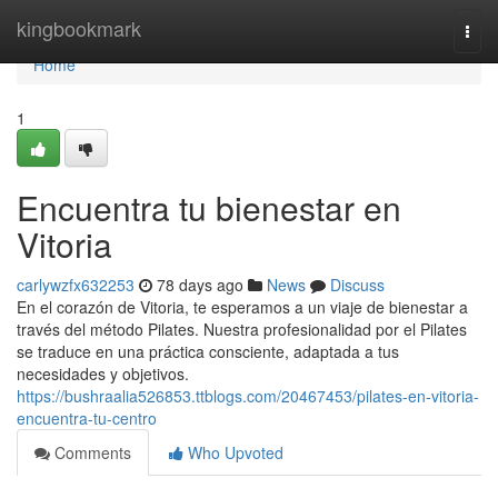
Home
kingbookmark
Togg
navi
Home
1
Encuentra tu bienestar en
Vitoria
carlywzfx632253
78 days ago
News
Discuss
En el corazón de Vitoria, te esperamos a un viaje de bienestar a
través del método Pilates. Nuestra profesionalidad por el Pilates
se traduce en una práctica consciente, adaptada a tus
necesidades y objetivos.
https://bushraalia526853.ttblogs.com/20467453/pilates-en-vitoria-
encuentra-tu-centro
Comments
Who Upvoted