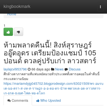
Home
kingbookmark
Togg
navi
Home
1
ห้ามพลาดคืนนี้! สิงห์สุราษฎร์
ออู๊ดอุดร เตรียมป้องแชมป์ 105
ปอนด์ ดวลคู่ปรับเก่า ลาวสตาร์
laylajcvl953796
66 days ago
News
Discuss
ศึกล้างตาภาคสามที่แฟนหมัดมวยทั่วประเทศตั้งตารอคอยในค่ำคืนนี้
กระแสความนิยม
https://mariamdyjg045702.blogprodesign.com/63021509/พร-อมรบ
เต-มอ-ตรา-ส-งห-ส-ราษฎร-อ-อ-ดอ-ดร-นำท-พดวลเด-อด-ลาวสตาร-
เก-ยรต-ธงยศ-ไฟต-หย-ดโลก
Comments
Who Upvoted