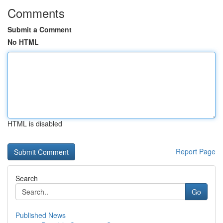
Comments
Submit a Comment
No HTML
HTML is disabled
Report Page
Search
Go
Published News