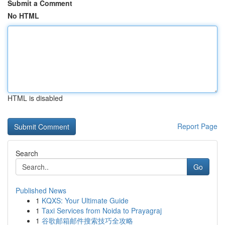
Submit a Comment
No HTML
HTML is disabled
Report Page
Search
Go
Published News
1
KQXS: Your Ultimate Guide
1
Taxi Services from Noida to Prayagraj
1
谷歌邮箱邮件搜索技巧全攻略