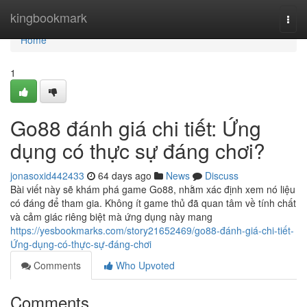
Home
kingbookmark
Togg
navi
Home
1
Go88 đánh giá chi tiết: Ứng
dụng có thực sự đáng chơi?
jonasoxid442433
64 days ago
News
Discuss
Bài viết này sẽ khám phá game Go88, nhằm xác định xem nó liệu
có đáng để tham gia. Không ít game thủ đã quan tâm về tính chất
và cảm giác riêng biệt mà ứng dụng này mang
https://yesbookmarks.com/story21652469/go88-đánh-giá-chi-tiết-
Ứng-dụng-có-thực-sự-đáng-chơi
Comments
Who Upvoted
Comments