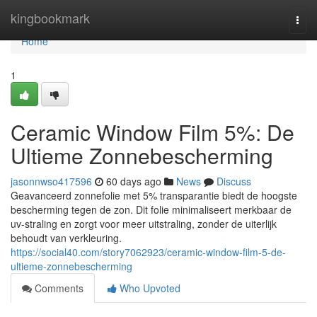
Home
kingbookmark
Togg
navi
Home
1
Ceramic Window Film 5%: De
Ultieme Zonnebescherming
jasonnwso417596
60 days ago
News
Discuss
Geavanceerd zonnefolie met 5% transparantie biedt de hoogste
bescherming tegen de zon. Dit folie minimaliseert merkbaar de
uv-straling en zorgt voor meer uitstraling, zonder de uiterlijk
behoudt van verkleuring.
https://social40.com/story7062923/ceramic-window-film-5-de-
ultieme-zonnebescherming
Comments
Who Upvoted