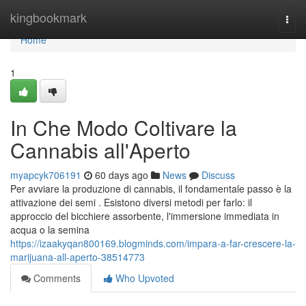
Home
kingbookmark
Togg
navi
Home
1
In Che Modo Coltivare la
Cannabis all'Aperto
myapcyk706191
60 days ago
News
Discuss
Per avviare la produzione di cannabis, il fondamentale passo è la
attivazione dei semi . Esistono diversi metodi per farlo: il
approccio del bicchiere assorbente, l'immersione immediata in
acqua o la semina
https://izaakyqan800169.blogminds.com/impara-a-far-crescere-la-
marijuana-all-aperto-38514773
Comments
Who Upvoted