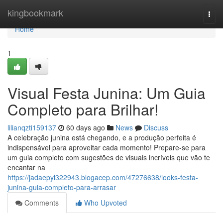
Home
kingbookmark
Togg
navi
Home
1
Visual Festa Junina: Um Guia
Completo para Brilhar!
lilianqzti159137
60 days ago
News
Discuss
A celebração junina está chegando, e a produção perfeita é
indispensável para aproveitar cada momento! Prepare-se para
um guia completo com sugestões de visuais incríveis que vão te
encantar na
https://jadaepyl322943.blogacep.com/47276638/looks-festa-
junina-guia-completo-para-arrasar
Comments
Who Upvoted