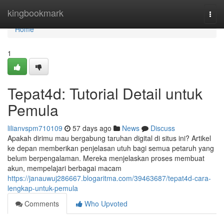
Home
kingbookmark
Togg
navi
Home
1
Tepat4d: Tutorial Detail untuk
Pemula
lilianvspm710109
57 days ago
News
Discuss
Apakah dirimu mau bergabung taruhan digital di situs ini? Artikel
ke depan memberikan penjelasan utuh bagi semua petaruh yang
belum berpengalaman. Mereka menjelaskan proses membuat
akun, mempelajari berbagai macam
https://janauwuj286667.blogaritma.com/39463687/tepat4d-cara-
lengkap-untuk-pemula
Comments
Who Upvoted