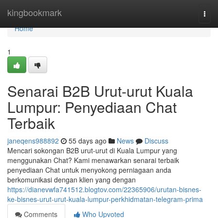
Home
kingbookmark
Togg
navi
Home
1
Senarai B2B Urut-urut Kuala
Lumpur: Penyediaan Chat
Terbaik
janeqens988892
55 days ago
News
Discuss
Mencari sokongan B2B urut-urut di Kuala Lumpur yang
menggunakan Chat? Kami menawarkan senarai terbaik
penyediaan Chat untuk menyokong perniagaan anda
berkomunikasi dengan klien yang dengan
https://dianevwfa741512.blogtov.com/22365906/urutan-bisnes-
ke-bisnes-urut-urut-kuala-lumpur-perkhidmatan-telegram-prima
Comments
Who Upvoted