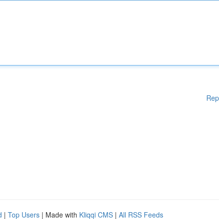
Rep
d
|
Top Users
| Made with
Kliqqi CMS
|
All RSS Feeds