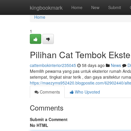
Home
kingbookmark
Home
New
Submit
Home
1
Pilihan Cat Tembok Ekste
cattembokinterior235045
58 days ago
News
D
Memilih pewarna yang pas untuk eksterior rumah Anda
setempat, tingkat sinar terik , dan gaya arsitektur r
https://maezyms952420.blogpostie.com/62902440/alter
Comments
Who Upvoted
Comments
Submit a Comment
No HTML