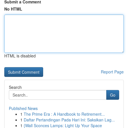
Submit a Comment
No HTML
HTML is disabled
Report Page
Search
Go
Published News
1
The Prime Era : A Handbook to Retirement...
1
Daftar Pertandingan Pada Hari Ini: Saksikan Lag...
1
{Wall Sconces Lamps: Light Up Your Space