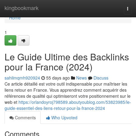
Home
kingbookmark
Togg
navi
Home
1
Le Guide Ultime des Backlinks
pour la France (2024)
sahilmqmh920924
55 days ago
News
Discuss
Ce article détaillé est votre outil indispensable pour maîtriser les
liens retour en France. Vous apprendrez comment acquérir des
références de qualité qui optimiseront votre positionnement sur le
web et
https://orlandoyroj798589.aboutyoublog.com/53823985/le-
guide-essentiel-des-liens-retour-pour-la-france-2024
Comments
Who Upvoted
Comments