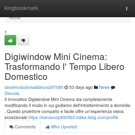
Home
kingbookmark
Togg
navi
Home
1
Digiwindow Mini Cinema:
Trasformando l' Tempo Libero
Domestico
tavolimodularisaldatura297085
53 days ago
News
Discuss
Il innovativo Digiwindow Mini Cinema sta completamente
modificando il modo in cui godiamo dell'intrattenimento a domicilio
. Questo proiettore compatto e facile offre un'esperienza visiva
eccezionale
https://kianaovzp650563.tokka-blog.com/profile
Comments
Who Upvoted