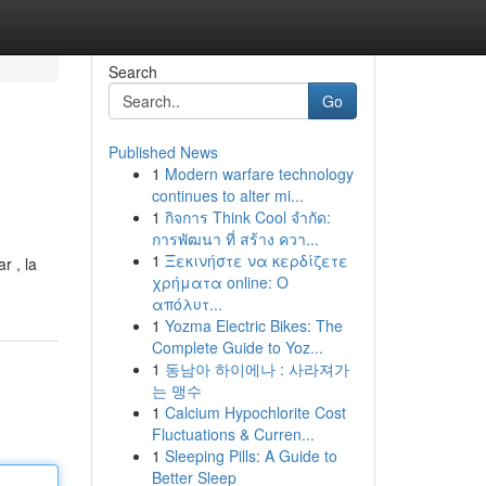
Search
Go
Published News
1
Modern warfare technology
continues to alter mi...
1
กิจการ Think Cool จำกัด:
การพัฒนา ที่ สร้าง ควา...
1
Ξεκινήστε να κερδίζετε
r , la
χρήματα online: Ο
απόλυτ...
1
Yozma Electric Bikes: The
Complete Guide to Yoz...
1
동남아 하이에나 : 사라져가
는 맹수
1
Calcium Hypochlorite Cost
Fluctuations & Curren...
1
Sleeping Pills: A Guide to
Better Sleep