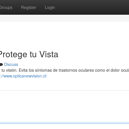
Groups
Register
Login
Protege tu Vista
Discuss
tu visión. Evita los síntomas de trastornos oculares como el dolor ocula
s://www.opticanewvision.cl/