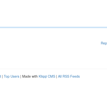
Rep
d
|
Top Users
| Made with
Kliqqi CMS
|
All RSS Feeds