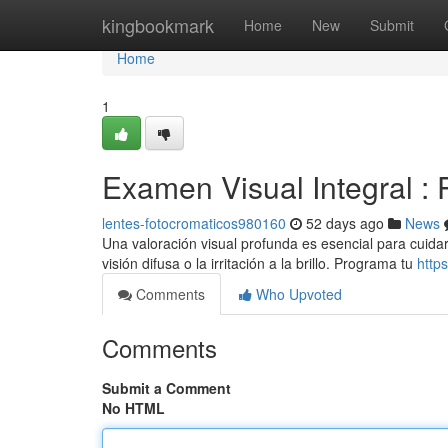
Home
kingbookmark
Home
New
Submit
Home
1
Examen Visual Integral : 
lentes-fotocromaticos980160
52 days ago
News
Una valoración visual profunda es esencial para cuidar 
visión difusa o la irritación a la brillo. Programa tu
http
Comments
Who Upvoted
Comments
Submit a Comment
No HTML