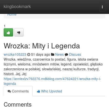
Home
kingbookmark
Togg
navi
Home
1
Wrozka: Mity i Legenda
wrozka105223
51 days ago
News
Discuss
Wrozka, wiedźma, czarownica to postać, figura, istota owiana
licznymi, wieloma, mnóstwem mitów, legend, opowieści, głęboko
zakorzeniona w polskiej, słowiańskiej, naszej kulturze, tradycji,
historii. Jej, Jej
https://anniexlzv792276.mdkblog.com/47624221/wrozka-mity-i-
legenda
Comments
Who Upvoted
Comments