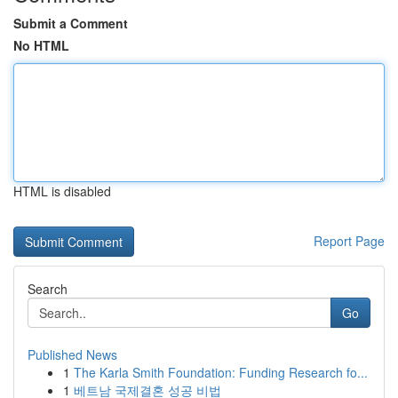
Submit a Comment
No HTML
HTML is disabled
Report Page
Search
Go
Published News
1
The Karla Smith Foundation: Funding Research fo...
1
베트남 국제결혼 성공 비법