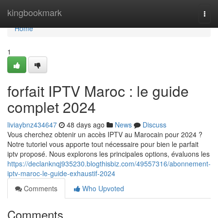
Home
kingbookmark
Togg
navi
Home
1
forfait IPTV Maroc : le guide
complet 2024
liviaybnz434647
48 days ago
News
Discuss
Vous cherchez obtenir un accès IPTV au Marocain pour 2024 ?
Notre tutoriel vous apporte tout nécessaire pour bien le parfait
iptv proposé. Nous explorons les principales options, évaluons les
https://declanknqj935230.blogthisbiz.com/49557316/abonnement-
iptv-maroc-le-guide-exhaustif-2024
Comments
Who Upvoted
Comments