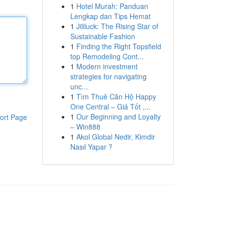
1
Hotel Murah: Panduan
Lengkap dan Tips Hemat
1
Jililuck: The Rising Star of
Sustainable Fashion
1
Finding the Right Topsfield
top Remodeling Cont...
1
Modern investment
strategies for navigating
unc...
1
Tìm Thuê Căn Hộ Happy
One Central – Giá Tốt ,...
1
Our Beginning and Loyalty
ort Page
– Win888
1
Akol Global Nedir, Kimdir
Nasıl Yapar ?