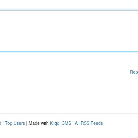
Rep
d
|
Top Users
| Made with
Kliqqi CMS
|
All RSS Feeds