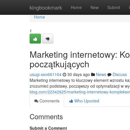
Home
kingbookmark
Home
New
Submit
Home
1
Marketing internetowy: 
początkujących
usugi-seo661164
30 days ago
News
Discuss
Marketing internetowy to kluczowy element wzrostu k
zrozumieć podstawy, począwszy od optymalizacji w w
blog.com/22342625/marketing-internetowy-komplekso
Comments
Who Upvoted
Comments
Submit a Comment