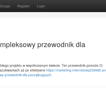
Groups
Register
Login
Kompleksowy przewodnik dla
ażdego projektu w współczesnym świecie. Ten przewodnik pomoże Ci
yszukiwarkach aż po efektywne
https://marketing-internetowy230680.an
wy-przewodnik-dla-początkujących