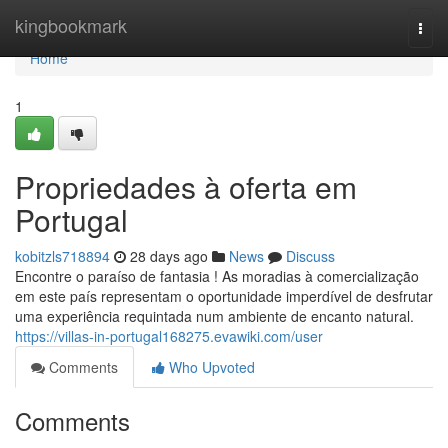
Home
kingbookmark
Togg
navi
Home
1
Propriedades à oferta em
Portugal
kobitzls718894
28 days ago
News
Discuss
Encontre o paraíso de fantasia ! As moradias à comercialização
em este país representam o oportunidade imperdível de desfrutar
uma experiência requintada num ambiente de encanto natural.
https://villas-in-portugal168275.evawiki.com/user
Comments
Who Upvoted
Comments