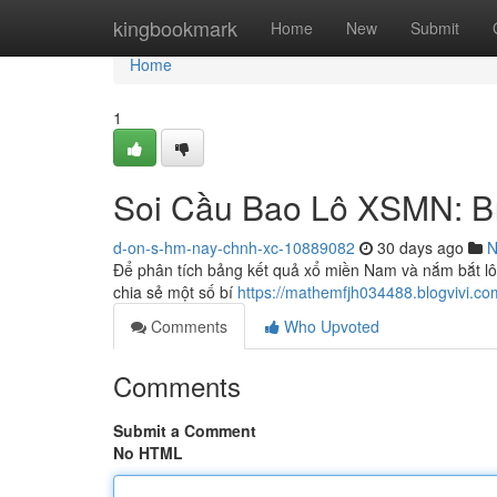
Home
kingbookmark
Home
New
Submit
Home
1
Soi Cầu Bao Lô XSMN: B
d-on-s-hm-nay-chnh-xc-10889082
30 days ago
N
Để phân tích bảng kết quả xổ miền Nam và nắm bắt lô b
chia sẻ một số bí
https://mathemfjh034488.blogvivi.c
Comments
Who Upvoted
Comments
Submit a Comment
No HTML