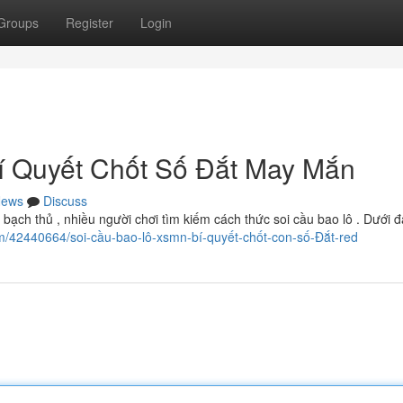
Groups
Register
Login
í Quyết Chốt Số Đắt May Mắn
ews
Discuss
ạch thủ , nhiều người chơi tìm kiếm cách thức soi cầu bao lô . Dưới đ
om/42440664/soi-cầu-bao-lô-xsmn-bí-quyết-chốt-con-số-Đắt-red