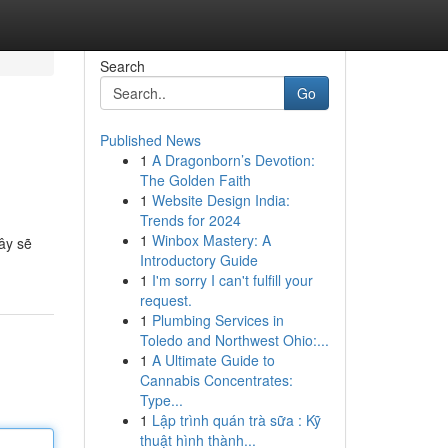
Search
Go
Published News
1
A Dragonborn’s Devotion:
The Golden Faith
1
Website Design India:
Trends for 2024
1
Winbox Mastery: A
ây sẽ
Introductory Guide
1
I'm sorry I can't fulfill your
request.
1
Plumbing Services in
Toledo and Northwest Ohio:...
1
A Ultimate Guide to
Cannabis Concentrates:
Type...
1
Lập trình quán trà sữa : Kỹ
thuật hình thành...