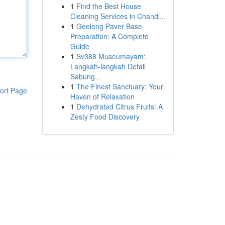
1
Find the Best House
Cleaning Services in Chandl...
1
Geelong Paver Base
Preparation: A Complete
Guide
1
Sv388 Museumayam:
Langkah-langkah Detail
Sabung...
1
The Finest Sanctuary: Your
ort Page
Haven of Relaxation
1
Dehydrated Citrus Fruits: A
Zesty Food Discovery