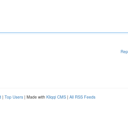
Rep
d
|
Top Users
| Made with
Kliqqi CMS
|
All RSS Feeds